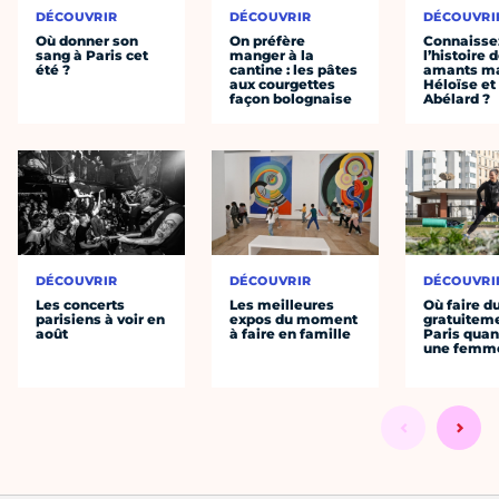
DÉCOUVRIR
DÉCOUVRIR
DÉCOUVRI
Où donner son
On préfère
Connaisse
sang à Paris cet
manger à la
l’histoire 
été ?
cantine : les pâtes
amants ma
aux courgettes
Héloïse et
façon bolognaise
Abélard ?
DÉCOUVRIR
DÉCOUVRIR
DÉCOUVRI
Les concerts
Les meilleures
Où faire d
parisiens à voir en
expos du moment
gratuitem
août
à faire en famille
Paris quan
une femm