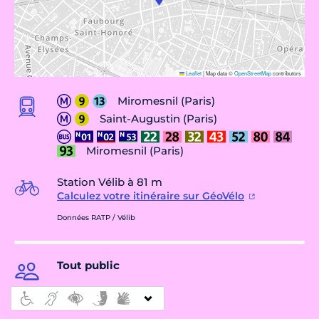
Leaflet
|
Map data ©
OpenStreetMap
contributors
Miromesnil (Paris)
Saint-Augustin (Paris)
Miromesnil (Paris)
Station Vélib à 81 m
Calculez votre itinéraire sur GéoVélo
Données RATP / Vélib
Tout public