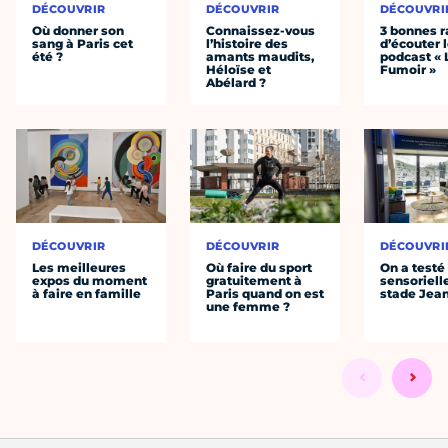
DÉCOUVRIR
DÉCOUVRIR
DÉCOUVRI
Où donner son
Connaissez-vous
3 bonnes r
sang à Paris cet
l’histoire des
d’écouter 
été ?
amants maudits,
podcast « 
Héloïse et
Fumoir »
Abélard ?
DÉCOUVRIR
DÉCOUVRIR
DÉCOUVRI
Les meilleures
Où faire du sport
On a testé 
expos du moment
gratuitement à
sensoriell
à faire en famille
Paris quand on est
stade Jea
une femme ?