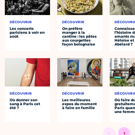
DÉCOUVRIR
DÉCOUVRIR
DÉCOUVRI
Les concerts
On préfère
Connaisse
parisiens à voir en
manger à la
l’histoire 
août
cantine : les pâtes
amants ma
aux courgettes
Héloïse et
façon bolognaise
Abélard ?
DÉCOUVRIR
DÉCOUVRIR
DÉCOUVRI
Où donner son
Les meilleures
Où faire d
sang à Paris cet
expos du moment
gratuitem
été ?
à faire en famille
Paris quan
une femm