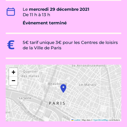
Le
mercredi 29 décembre 2021
De 11 h à 13 h
Évènement terminé
5€ tarif unique 3€ pour les Centres de loisirs
de la Ville de Paris
+
−
Leaflet
|
Map data ©
OpenStreetMap
contributors