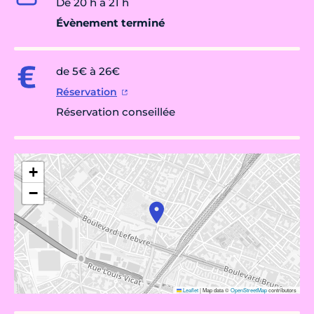
De 20 h à 21 h
Évènement terminé
de 5€ à 26€
Réservation
Réservation conseillée
+
−
Leaflet
|
Map data ©
OpenStreetMap
contributors