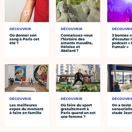
DÉCOUVRIR
DÉCOUVRIR
DÉCOUVRI
Où donner son
Connaissez-vous
3 bonnes r
sang à Paris cet
l’histoire des
d’écouter 
été ?
amants maudits,
podcast « 
Héloïse et
Fumoir »
Abélard ?
DÉCOUVRIR
DÉCOUVRIR
DÉCOUVRI
Les meilleures
Où faire du sport
On a testé 
expos du moment
gratuitement à
sensoriell
à faire en famille
Paris quand on est
stade Jea
une femme ?