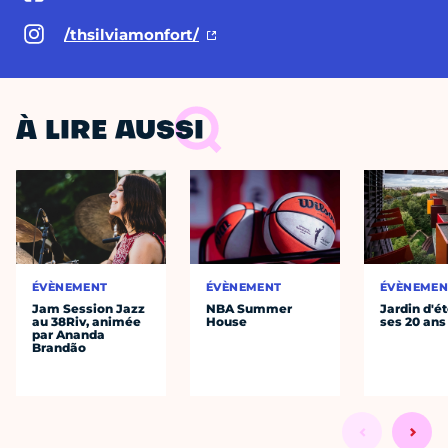
/thsilviamonfort/
À LIRE AUSSI
ÉVÈNEMENT
ÉVÈNEMENT
ÉVÈNEMEN
Jam Session Jazz
NBA Summer
Jardin d'ét
au 38Riv, animée
House
ses 20 ans
par Ananda
Brandão