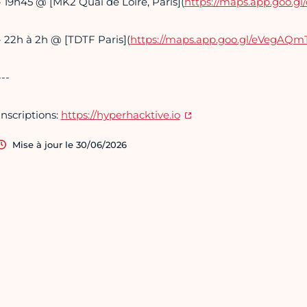
- 19h45 @ [MK2 Quai de Loire, Paris](
https://maps.app.goo.
- 22h à 2h @ [TDTF Paris](
https://maps.app.goo.gl/eVegA
---
Inscriptions:
https://hyperhacktive.io
Mise à jour le 30/06/2026