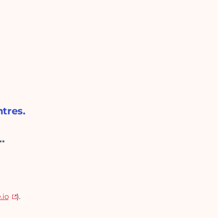
tres.
**
.io
).