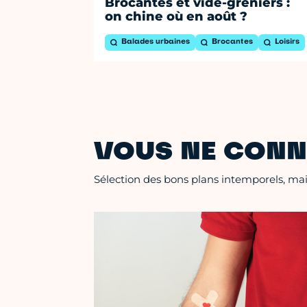
Brocantes et vide-greniers :
on chine où en août ?
Balades urbaines
Brocantes
Loisirs
VOUS NE CONN
Sélection des bons plans intemporels, mais