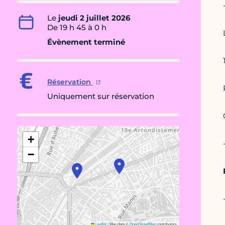
Le
jeudi 2 juillet 2026
De 19 h 45 à 0 h
Évènement terminé
Réservation
Uniquement sur réservation
+
−
Leaflet
|
Map data ©
OpenStreetMap
contributors