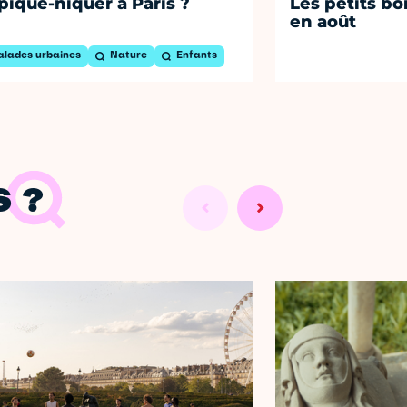
pique-niquer à Paris ?
Les petits bo
en août
alades urbaines
Nature
Enfants
 ?