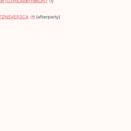
gl/dFjU3YoDRdnYdeDn7
)
QmTZNSVEP2CA
) (afterparty)