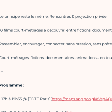
---
Le principe reste le même: Rencontres & projection privée.
10 films court-métrages à découvrir, entre fictions, document
Rassembler, encourager, connecter, sans pression, sans préte
Court-métrages, fictions, documentaires, animations… en to
---
Programme :
- 17h à 19h35 @ [TDTF Paris](
https://maps.app.goo.gl/eVe