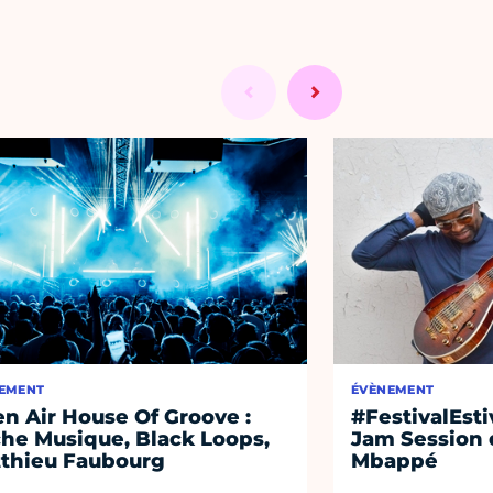
EMENT
ÉVÈNEMENT
n Air House Of Groove :
#FestivalEst
he Musique, Black Loops,
Jam Session 
thieu Faubourg
Mbappé