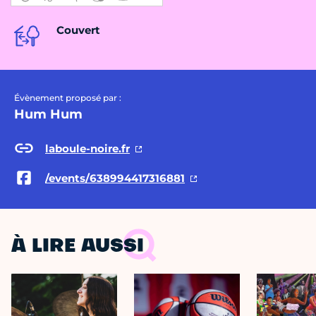
Couvert
Évènement proposé par :
Hum Hum
laboule-noire.fr
/events/638994417316881
À LIRE AUSSI