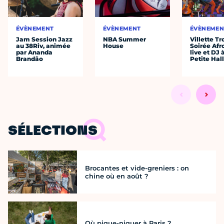
ÉVÈNEMENT
ÉVÈNEMENT
ÉVÈNEMEN
Jam Session Jazz
NBA Summer
Villette Tr
au 38Riv, animée
House
Soirée Afr
par Ananda
live et DJ 
Brandão
Petite Hal
SÉLECTIONS
Brocantes et vide-greniers : on
chine où en août ?
Où pique-niquer à Paris ?