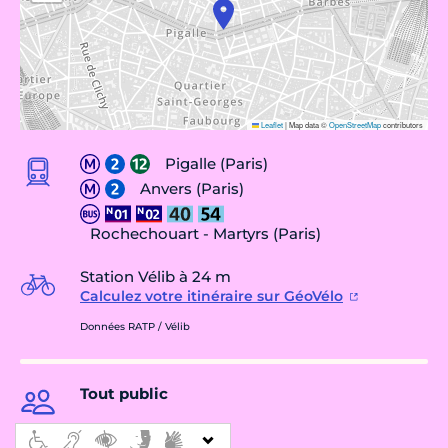
Leaflet
|
Map data ©
OpenStreetMap
contributors
Pigalle (Paris)
Anvers (Paris)
Rochechouart - Martyrs (Paris)
Station Vélib à 24 m
Calculez votre itinéraire sur GéoVélo
Données RATP / Vélib
Tout public