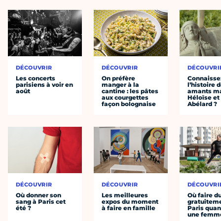
DÉCOUVRIR
DÉCOUVRIR
DÉCOUVRI
Les concerts
On préfère
Connaisse
parisiens à voir en
manger à la
l’histoire 
août
cantine : les pâtes
amants ma
aux courgettes
Héloïse et
façon bolognaise
Abélard ?
DÉCOUVRIR
DÉCOUVRIR
DÉCOUVRI
Où donner son
Les meilleures
Où faire d
sang à Paris cet
expos du moment
gratuitem
été ?
à faire en famille
Paris quan
une femm