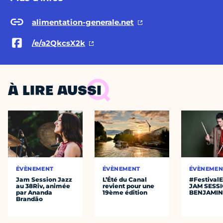
alimentation-generale.net
/e/a2QkcsX2k
À LIRE AUSSI
ÉVÈNEMENT
ÉVÈNEMENT
ÉVÈNEMEN
Jam Session Jazz
L’Été du Canal
#Festival
au 38Riv, animée
revient pour une
JAM SESS
par Ananda
19ème édition
BENJAMIN
Brandão