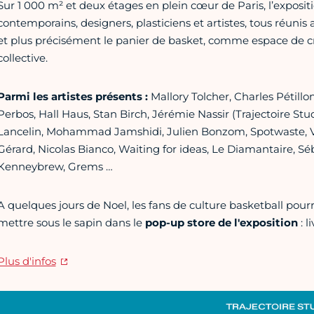
Sur 1 000 m² et deux étages en plein cœur de Paris, l’expositi
contemporains, designers, plasticiens et artistes, tous réunis
et plus précisément le panier de basket, comme espace de c
collective.
Parmi les artistes présents :
Mallory Tolcher, Charles Pétil
Perbos, Hall Haus, Stan Birch, Jérémie Nassir (Trajectoire Stu
Lancelin, Mohammad Jamshidi, Julien Bonzom, Spotwaste, Vi
Gérard, Nicolas Bianco, Waiting for ideas, Le Diamantaire, Sé
Kenneybrew, Grems …
A quelques jours de Noel, les fans de culture basketball pour
mettre sous le sapin dans le
pop-up store de l'exposition
: l
Plus d'infos