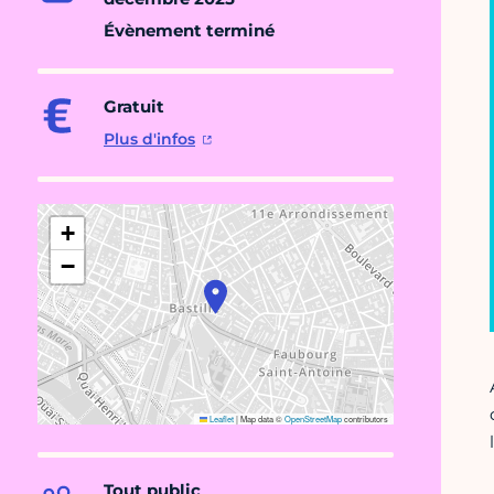
Évènement terminé
Gratuit
Plus d'infos
+
−
Leaflet
|
Map data ©
OpenStreetMap
contributors
Tout public