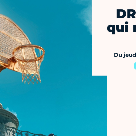
DR
qui 
Du jeud