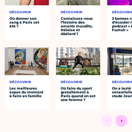
DÉCOUVRIR
DÉCOUVRIR
DÉCOUVRI
Où donner son
Connaissez-vous
3 bonnes r
sang à Paris cet
l’histoire des
d’écouter 
été ?
amants maudits,
podcast « 
Héloïse et
Fumoir »
Abélard ?
DÉCOUVRIR
DÉCOUVRIR
DÉCOUVRI
Les meilleures
Où faire du sport
On a testé 
expos du moment
gratuitement à
sensoriell
à faire en famille
Paris quand on est
stade Jea
une femme ?