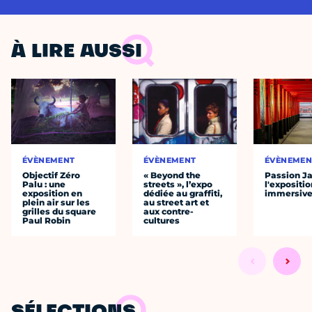
À LIRE AUSSI
ÉVÈNEMENT
ÉVÈNEMENT
ÉVÈNEMEN
Objectif Zéro
« Beyond the
Passion J
Palu : une
streets », l’expo
l'expositio
exposition en
dédiée au graffiti,
immersiv
plein air sur les
au street art et
grilles du square
aux contre-
Paul Robin
cultures