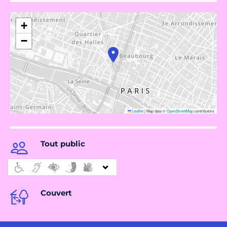
+
−
Leaflet
|
Map data ©
OpenStreetMap
contributors
Tout public
Couvert