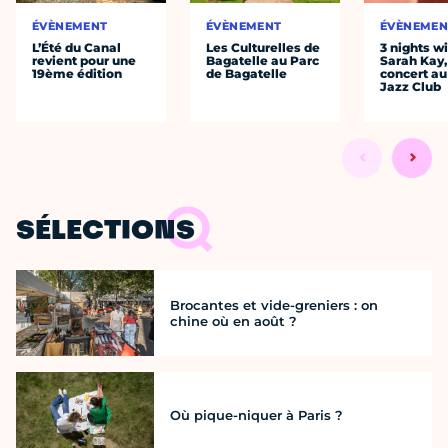
ÉVÈNEMENT
ÉVÈNEMENT
ÉVÈNEMEN
L’Été du Canal
Les Culturelles de
3 nights w
revient pour une
Bagatelle au Parc
Sarah Kay,
19ème édition
de Bagatelle
concert au
Jazz Club
SÉLECTIONS
Brocantes et vide-greniers : on
chine où en août ?
Où pique-niquer à Paris ?