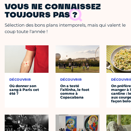
VOUS NE CONNAISSEZ
TOUJOURS PAS ?
Sélection des bons plans intemporels, mais qui valent le
coup toute l'année !
DÉCOUVRIR
DÉCOUVRIR
DÉCOUVRI
Où donner son
On a testé
On préfèr
sang à Paris cet
l’altinha, le foot
manger à 
été ?
comme à
cantine : l
Copacabana
aux courge
façon bol