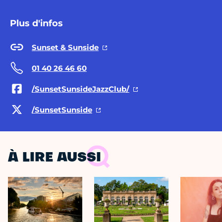
Plus d'infos
Sunset & Sunside
01 40 26 46 60
/SunsetSunsideJazzClub/
/SunsetSunside
À LIRE AUSSI