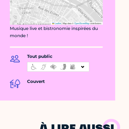
Leaflet
|
Map data ©
OpenStreetMap
contributors
Musique live et bistronomie inspirées du
monde !
Tout public
Couvert