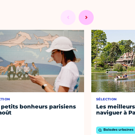
CTION
SÉLECTION
 petits bonheurs parisiens
Les meilleurs
août
naviguer à Pa
Balades urbaines