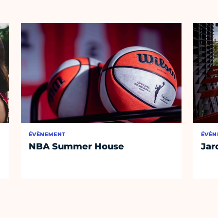
ÉVÈNEMENT
ÉVÈN
NBA Summer House
Jar