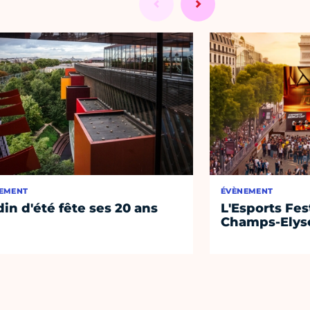
EMENT
ÉVÈNEMENT
din d'été fête ses 20 ans
L'Esports Fest
Champs-Elys