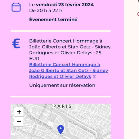
Le
vendredi 23 février 2024
De 20 h à 22 h
Évènement terminé
Billetterie Concert Hommage à
João Gilberto et Stan Getz - Sidney
Rodrigues et Olivier Defays : 25
EUR
Billetterie Concert Hommage à
João Gilberto et Stan Getz - Sidney
Rodrigues et Olivier Defays
Uniquement sur réservation
+
−