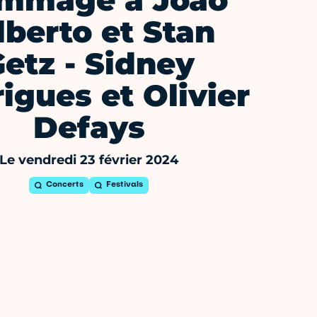
mmage à João
lberto et Stan
etz - Sidney
igues et Olivier
Defays
Le vendredi 23 février 2024
Concerts
Festivals