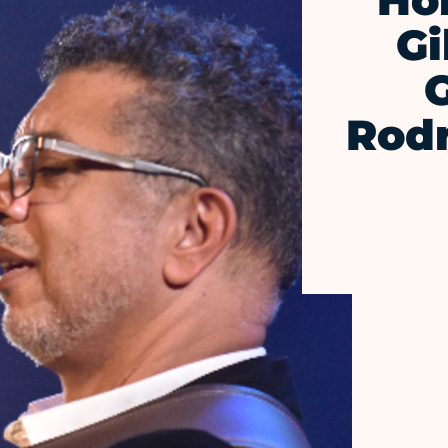
Ho
Gi
G
Rodr