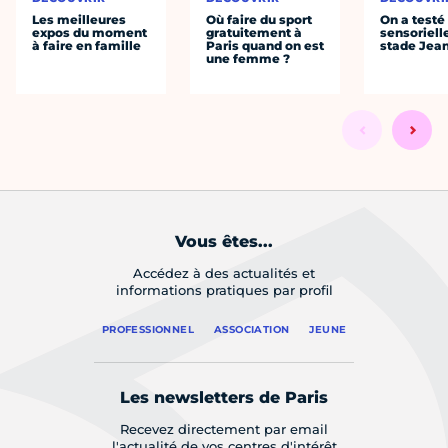
Les meilleures
Où faire du sport
On a testé 
expos du moment
gratuitement à
sensoriell
à faire en famille
Paris quand on est
stade Jea
une femme ?
Vous êtes...
Accédez à des actualités et
informations pratiques par profil
PROFESSIONNEL
ASSOCIATION
JEUNE
Les newsletters de Paris
Recevez directement par email
l'actualité de vos centres d'intérêt