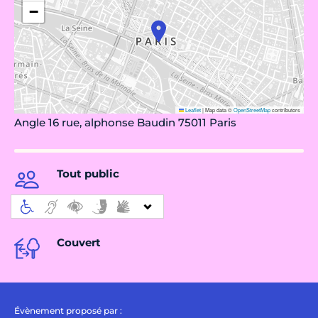
−
Leaflet
|
Map data ©
OpenStreetMap
contributors
Angle 16 rue, alphonse Baudin 75011 Paris
Tout public
Couvert
Évènement proposé par :