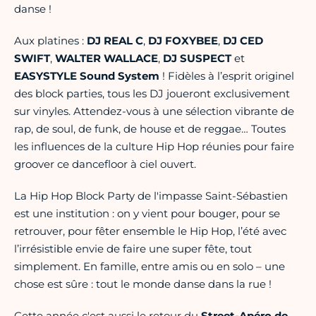
danse !
Aux platines :
DJ REAL C
,
DJ FOXYBEE
,
DJ CED
SWIFT
,
WALTER WALLACE
,
DJ SUSPECT
et
EASYSTYLE Sound System
! Fidèles à l’esprit originel
des block parties, tous les DJ joueront exclusivement
sur vinyles. Attendez-vous à une sélection vibrante de
rap, de soul, de funk, de house et de reggae… Toutes
les influences de la culture Hip Hop réunies pour faire
groover ce dancefloor à ciel ouvert.
La Hip Hop Block Party de l'impasse Saint-Sébastien
est une institution : on y vient pour bouger, pour se
retrouver, pour fêter ensemble le Hip Hop, l’été avec
l’irrésistible envie de faire une super fête, tout
simplement. En famille, entre amis ou en solo – une
chose est sûre : tout le monde danse dans la rue !
Cette année c'est aussi le retour du
Street-Apéro de