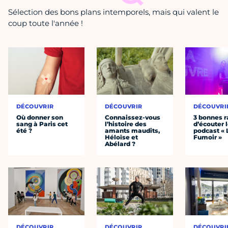
Sélection des bons plans intemporels, mais qui valent le
coup toute l'année !
DÉCOUVRIR
DÉCOUVRIR
DÉCOUVRI
Où donner son
Connaissez-vous
3 bonnes r
sang à Paris cet
l’histoire des
d’écouter 
été ?
amants maudits,
podcast « 
Héloïse et
Fumoir »
Abélard ?
DÉCOUVRIR
DÉCOUVRIR
DÉCOUVRI