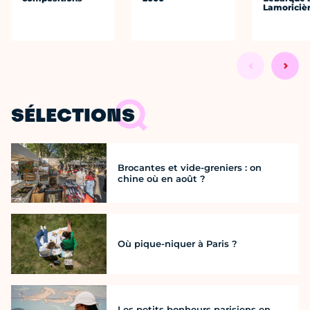
Lamoricièr
SÉLECTIONS
Brocantes et vide-greniers : on
chine où en août ?
Où pique-niquer à Paris ?
Les petits bonheurs parisiens en