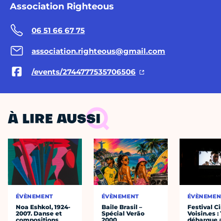
Association Righteous
06 51 66 67 75
association.righteous@gmail.com
/events/2744777535706506
À LIRE AUSSI
ÉVÈNEMENT
ÉVÈNEMENT
ÉVÈNEMEN
Noa Eshkol, 1924-
Baile Brasil –
Festival C
2007. Danse et
Spécial Verão
Voisin.es :
compositions
2000
débarque 