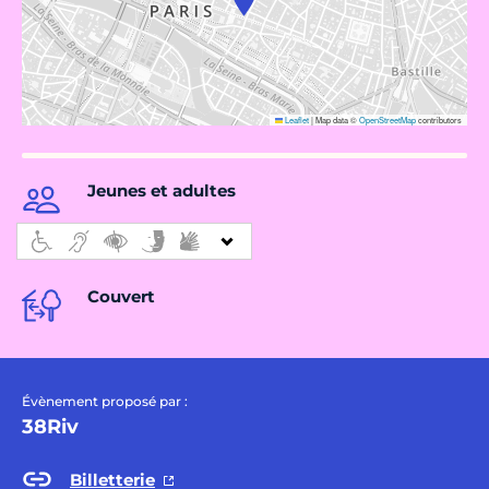
Leaflet
|
Map data ©
OpenStreetMap
contributors
Jeunes et adultes
Couvert
Évènement proposé par :
38Riv
Billetterie