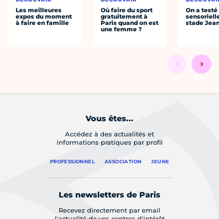
Les meilleures
Où faire du sport
On a testé 
expos du moment
gratuitement à
sensoriell
à faire en famille
Paris quand on est
stade Jea
une femme ?
Vous êtes...
Accédez à des actualités et
informations pratiques par profil
PROFESSIONNEL
ASSOCIATION
JEUNE
Les newsletters de Paris
Recevez directement par email
l'actualité de vos centres d'intérêt