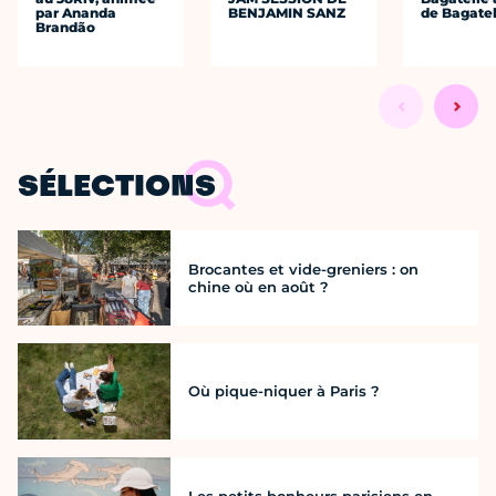
par Ananda
BENJAMIN SANZ
de Bagatel
Brandão
SÉLECTIONS
Brocantes et vide-greniers : on
chine où en août ?
Où pique-niquer à Paris ?
Les petits bonheurs parisiens en