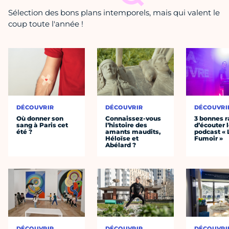
Sélection des bons plans intemporels, mais qui valent le
coup toute l'année !
DÉCOUVRIR
DÉCOUVRIR
DÉCOUVRI
Où donner son
Connaissez-vous
3 bonnes r
sang à Paris cet
l’histoire des
d’écouter 
été ?
amants maudits,
podcast « 
Héloïse et
Fumoir »
Abélard ?
DÉCOUVRIR
DÉCOUVRIR
DÉCOUVRI