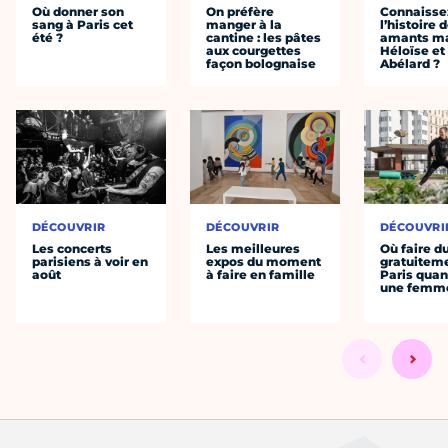
Où donner son
On préfère
Connaisse
sang à Paris cet
manger à la
l’histoire 
été ?
cantine : les pâtes
amants ma
aux courgettes
Héloïse et
façon bolognaise
Abélard ?
DÉCOUVRIR
DÉCOUVRIR
DÉCOUVRI
Les concerts
Les meilleures
Où faire d
parisiens à voir en
expos du moment
gratuitem
août
à faire en famille
Paris quan
une femm