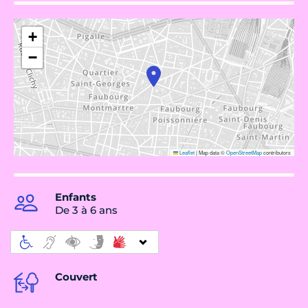
+
−
Leaflet
|
Map data ©
OpenStreetMap
contributors
Enfants
De 3 à 6 ans
Couvert