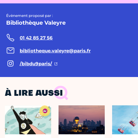
Évènement proposé par :
Bibliothèque Valeyre
01 42 85 27 56
bibliotheque.valeyre@paris.fr
/bibdu9paris/
À LIRE AUSSI