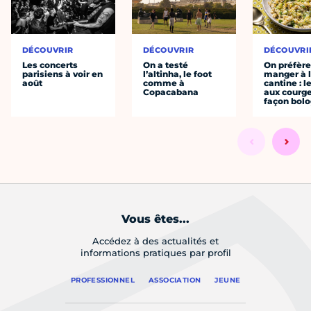
DÉCOUVRIR
DÉCOUVRIR
DÉCOUVRI
Les concerts
On a testé
On préfèr
parisiens à voir en
l’altinha, le foot
manger à 
août
comme à
cantine : l
Copacabana
aux courge
façon bol
Vous êtes...
Accédez à des actualités et
informations pratiques par profil
PROFESSIONNEL
ASSOCIATION
JEUNE