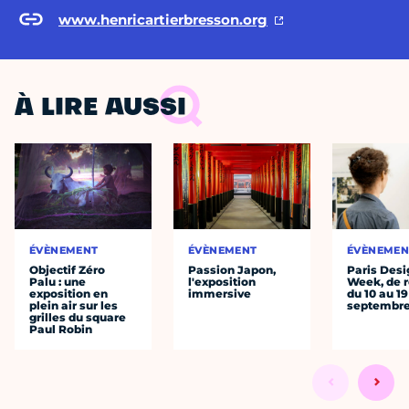
www.henricartierbresson.org
À LIRE AUSSI
ÉVÈNEMENT
ÉVÈNEMENT
ÉVÈNEMEN
Objectif Zéro
Passion Japon,
Paris Desi
Palu : une
l'exposition
Week, de r
exposition en
immersive
du 10 au 19
plein air sur les
septembr
grilles du square
Paul Robin