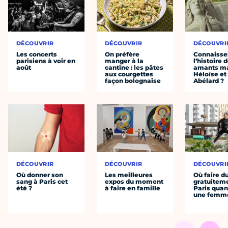
DÉCOUVRIR
DÉCOUVRIR
DÉCOUVRI
Les concerts
On préfère
Connaisse
parisiens à voir en
manger à la
l’histoire 
août
cantine : les pâtes
amants ma
aux courgettes
Héloïse et
façon bolognaise
Abélard ?
DÉCOUVRIR
DÉCOUVRIR
DÉCOUVRI
Où donner son
Les meilleures
Où faire d
sang à Paris cet
expos du moment
gratuitem
été ?
à faire en famille
Paris quan
une femm