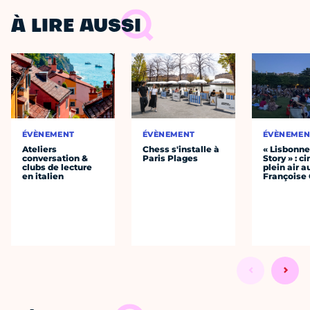
À LIRE AUSSI
ÉVÈNEMENT
ÉVÈNEMENT
ÉVÈNEMEN
Ateliers
Chess s'installe à
« Lisbonn
conversation &
Paris Plages
Story » : c
clubs de lecture
plein air a
en italien
Françoise 