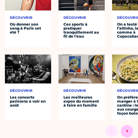
DÉCOUVRIR
DÉCOUVRIR
DÉCOUVRI
Où donner son
Ces sports à
On a testé
sang à Paris cet
pratiquer
l’altinha, l
été ?
tranquillement au
comme à
fil de l’eau
Copacaba
DÉCOUVRIR
DÉCOUVRIR
DÉCOUVRI
Les concerts
Les meilleures
On préfèr
parisiens à voir en
expos du moment
manger à 
août
à faire en famille
cantine : l
aux courge
façon bol