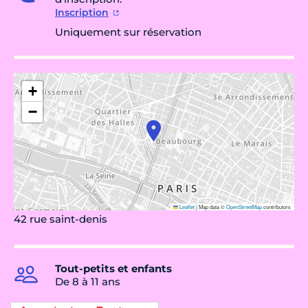
Inscription
Uniquement sur réservation
+
−
Leaflet
|
Map data ©
OpenStreetMap
contributors
42 rue saint-denis
Tout-petits et enfants
De 8 à 11 ans