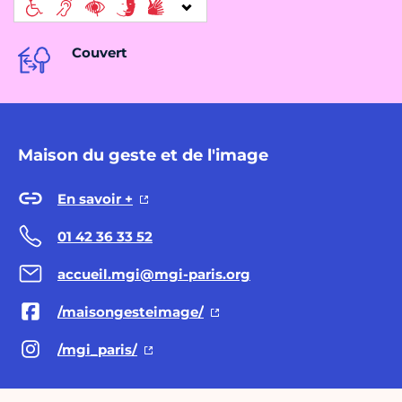
Couvert
Maison du geste et de l'image
En savoir +
01 42 36 33 52
accueil.mgi@mgi-paris.org
/maisongesteimage/
/mgi_paris/