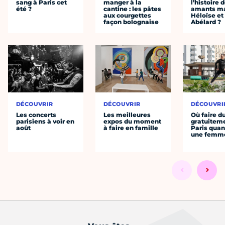
sang à Paris cet
manger à la
l’histoire 
été ?
cantine : les pâtes
amants ma
aux courgettes
Héloïse et
façon bolognaise
Abélard ?
DÉCOUVRIR
DÉCOUVRIR
DÉCOUVRI
Les concerts
Les meilleures
Où faire d
parisiens à voir en
expos du moment
gratuitem
août
à faire en famille
Paris quan
une femm