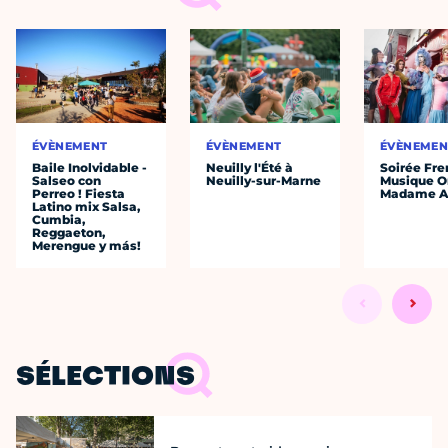
ÉVÈNEMENT
ÉVÈNEMENT
ÉVÈNEMEN
Baile Inolvidable -
Neuilly l'Été à
Soirée Fre
Salseo con
Neuilly-sur-Marne
Musique O
Perreo ! Fiesta
Madame A
Latino mix Salsa,
Cumbia,
Reggaeton,
Merengue y más!
SÉLECTIONS