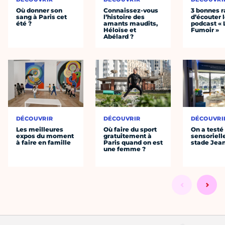
Où donner son
Connaissez-vous
3 bonnes r
sang à Paris cet
l’histoire des
d’écouter 
été ?
amants maudits,
podcast « 
Héloïse et
Fumoir »
Abélard ?
DÉCOUVRIR
DÉCOUVRIR
DÉCOUVRI
Les meilleures
Où faire du sport
On a testé 
expos du moment
gratuitement à
sensoriell
à faire en famille
Paris quand on est
stade Jea
une femme ?