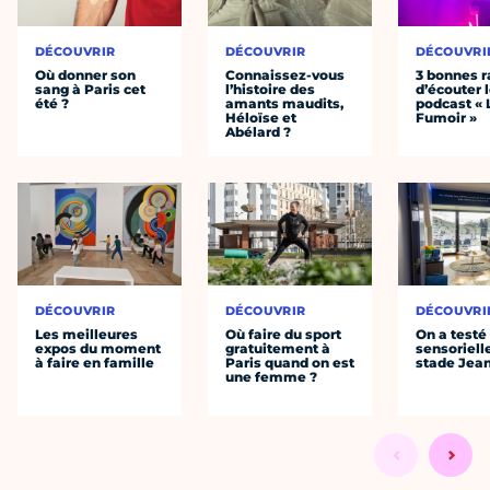
DÉCOUVRIR
DÉCOUVRIR
DÉCOUVRI
Où donner son
Connaissez-vous
3 bonnes r
sang à Paris cet
l’histoire des
d’écouter 
été ?
amants maudits,
podcast « 
Héloïse et
Fumoir »
Abélard ?
DÉCOUVRIR
DÉCOUVRIR
DÉCOUVRI
Les meilleures
Où faire du sport
On a testé 
expos du moment
gratuitement à
sensoriell
à faire en famille
Paris quand on est
stade Jea
une femme ?