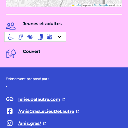
Leaflet
|
Map data ©
OpenStreetMap
contributors
Jeunes et adultes
Couvert
Évènement proposé par :
.
lelieudelautre.com
/AnisGrasLeLieuDeLautre
/anis.gras/