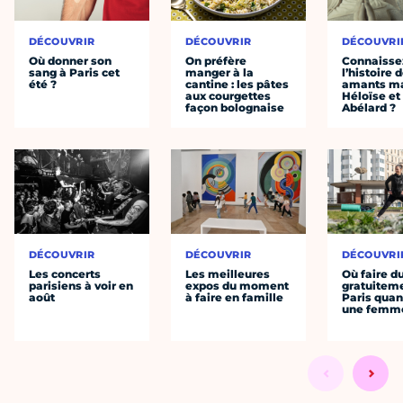
DÉCOUVRIR
DÉCOUVRIR
DÉCOUVRI
Où donner son
On préfère
Connaisse
sang à Paris cet
manger à la
l’histoire 
été ?
cantine : les pâtes
amants ma
aux courgettes
Héloïse et
façon bolognaise
Abélard ?
DÉCOUVRIR
DÉCOUVRIR
DÉCOUVRI
Les concerts
Les meilleures
Où faire d
parisiens à voir en
expos du moment
gratuitem
août
à faire en famille
Paris quan
une femm