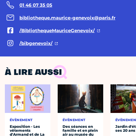
01 46 07 35 05
bibliotheque.maurice-genevoix@paris.fr
/BibliothequeMauriceGenevoix/
/bibgenevoix/
À LIRE AUSSI
ÉVÈNEMENT
ÉVÈNEMENT
ÉVÈNEMEN
Exposition - Les
Des séances en
Jardin d'ét
vêtements
famille et en plein
ses 20 ans
d'Armand et de La
air au musée du