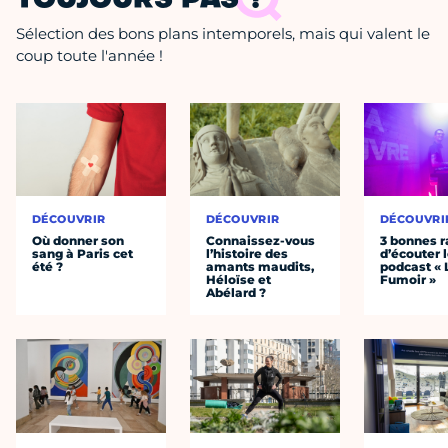
TOUJOURS PAS ?
Sélection des bons plans intemporels, mais qui valent le
coup toute l'année !
DÉCOUVRIR
DÉCOUVRIR
DÉCOUVRI
Où donner son
Connaissez-vous
3 bonnes r
sang à Paris cet
l’histoire des
d’écouter 
été ?
amants maudits,
podcast « 
Héloïse et
Fumoir »
Abélard ?