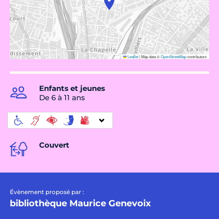
Leaflet
|
Map data ©
OpenStreetMap
contributors
Enfants et jeunes
De 6 à 11 ans
Couvert
Évènement proposé par :
bibliothèque Maurice Genevoix