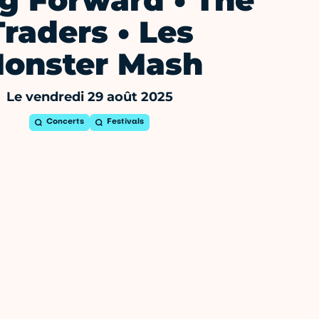
g Forward • The
Traders • Les
onster Mash
Le vendredi 29 août 2025
Concerts
Festivals