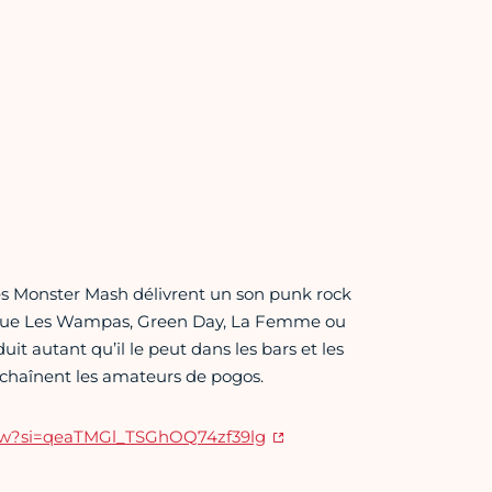
es Monster Mash délivrent un son punk rock
s que Les Wampas, Green Day, La Femme ou
 autant qu’il le peut dans les bars et les
déchaînent les amateurs de pogos.
CpIWw?si=qeaTMGl_TSGhOQ74zf39lg