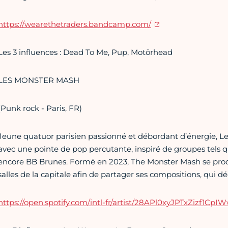
https://wearethetraders.bandcamp.com/
Les 3 influences : Dead To Me, Pup, Motörhead
LES MONSTER MASH
(Punk rock - Paris, FR)
Jeune quatuor parisien passionné et débordant d’énergie, L
avec une pointe de pop percutante, inspiré de groupes tel
encore BB Brunes. Formé en 2023, The Monster Mash se produit
salles de la capitale afin de partager ses compositions, qui 
https://open.spotify.com/intl-fr/artist/28APl0xyJPTxZizf1