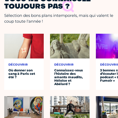
TOUJOURS PAS ?
Sélection des bons plans intemporels, mais qui valent le
coup toute l'année !
DÉCOUVRIR
DÉCOUVRIR
DÉCOUVRI
Où donner son
Connaissez-vous
3 bonnes r
sang à Paris cet
l’histoire des
d’écouter 
été ?
amants maudits,
podcast « 
Héloïse et
Fumoir »
Abélard ?