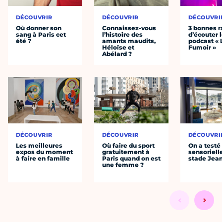
DÉCOUVRIR
DÉCOUVRIR
DÉCOUVRI
Où donner son
Connaissez-vous
3 bonnes r
sang à Paris cet
l’histoire des
d’écouter 
été ?
amants maudits,
podcast « 
Héloïse et
Fumoir »
Abélard ?
DÉCOUVRIR
DÉCOUVRIR
DÉCOUVRI
Les meilleures
Où faire du sport
On a testé 
expos du moment
gratuitement à
sensoriell
à faire en famille
Paris quand on est
stade Jea
une femme ?