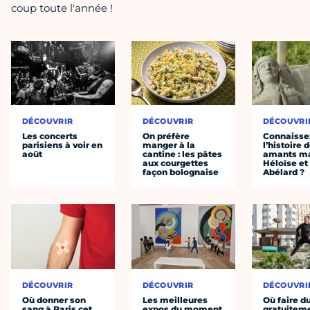
coup toute l'année !
DÉCOUVRIR
DÉCOUVRIR
DÉCOUVRI
Les concerts
On préfère
Connaisse
parisiens à voir en
manger à la
l’histoire 
août
cantine : les pâtes
amants ma
aux courgettes
Héloïse et
façon bolognaise
Abélard ?
DÉCOUVRIR
DÉCOUVRIR
DÉCOUVRI
Où donner son
Les meilleures
Où faire d
sang à Paris cet
expos du moment
gratuitem