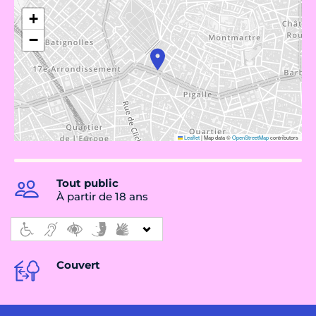
+
−
Leaflet
|
Map data ©
OpenStreetMap
contributors
Tout public
À partir de 18 ans
Couvert