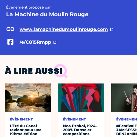
Évènement proposé par :
La Machine du Moulin Rouge
www.lamachinedumoulinrouge.com
/e/C815Rmpp
À LIRE AUSSI
ÉVÈNEMENT
ÉVÈNEMENT
ÉVÈNEMEN
L’Été du Canal
Noa Eshkol, 1924-
#Festival
revient pour une
2007. Danse et
JAM SESS
19ème édition
compositions
BENJAMIN