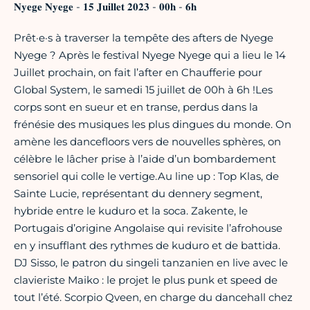
𝐍𝐲𝐞𝐠𝐞 𝐍𝐲𝐞𝐠𝐞 - 𝟏𝟓 𝐉𝐮𝐢𝐥𝐥𝐞𝐭 𝟐𝟎𝟐𝟑 - 𝟎𝟎𝐡 - 𝟔𝐡
Prêt·e·s à traverser la tempête des afters de Nyege
Nyege ? Après le festival Nyege Nyege qui a lieu le 14
Juillet prochain, on fait l’after en Chaufferie pour
Global System, le samedi 15 juillet de 00h à 6h !Les
corps sont en sueur et en transe, perdus dans la
frénésie des musiques les plus dingues du monde. On
amène les dancefloors vers de nouvelles sphères, on
célèbre le lâcher prise à l’aide d’un bombardement
sensoriel qui colle le vertige.Au line up : Top Klas, de
Sainte Lucie, représentant du dennery segment,
hybride entre le kuduro et la soca. Zakente, le
Portugais d’origine Angolaise qui revisite l’afrohouse
en y insufflant des rythmes de kuduro et de battida.
DJ Sisso, le patron du singeli tanzanien en live avec le
clavieriste Maiko : le projet le plus punk et speed de
tout l’été. Scorpio Qveen, en charge du dancehall chez