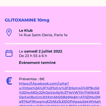
GLITOXAMINE 10mg
Le Klub
14 Rue Saint-Denis, Paris 1e
Le
samedi 2 juillet 2022
De 23 h 55 à 6 h
Évènement terminé
Préventes : 8€
https://l.facebook.com/l.php?
u=https%3A%2F%2Fbit.ly%2F3Hom4ij%3Ffbclid
%3DIwAR2y22hQpVzvIipllc37YeVWTiIv7iWlbXiE
QpXw0bxGmJtXKmAM2S8gIMo&h=AT0ZlMu0M
q976zFlRnagmzEZjAEz3LEEIOPdgasz2ekWtAah