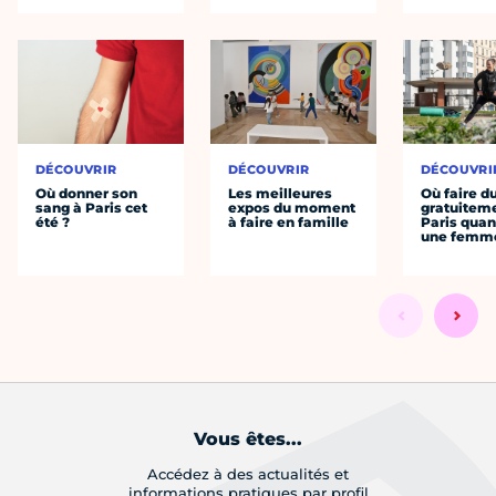
DÉCOUVRIR
DÉCOUVRIR
DÉCOUVRI
Où donner son
Les meilleures
Où faire d
sang à Paris cet
expos du moment
gratuitem
été ?
à faire en famille
Paris quan
une femm
Vous êtes...
Accédez à des actualités et
informations pratiques par profil