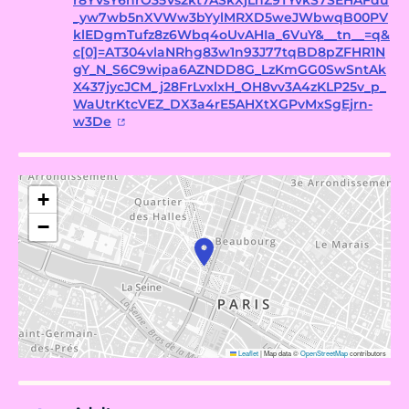
r8YVsY6nrO35Vs2kt7ASkXjLhZ9TYvkS7SEHAFdu
_yw7wb5nXVWw3bYylMRXD5weJWbwqB00PV
klEDgmTufz8z6Wbq4oUvAHIa_6VuY&__tn__=q&
c[0]=AT304vlaNRhg83w1n93J77tqBD8pZFHR1N
gY_N_S6C9wipa6AZNDD8G_LzKmGG0SwSntAk
X437jycJCM_j28FrLvxlxH_OH8vv3A4zKLP25v_p_
WaUtrKtcVEZ_DX3a4rE5AHXtXGPvMxSgEjrn-
w3De
+
−
Leaflet
|
Map data ©
OpenStreetMap
contributors