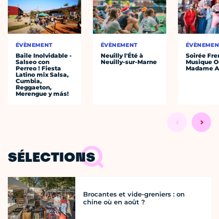
ÉVÈNEMENT
ÉVÈNEMENT
ÉVÈNEMEN
Baile Inolvidable -
Neuilly l'Été à
Soirée Fre
Salseo con
Neuilly-sur-Marne
Musique O
Perreo ! Fiesta
Madame A
Latino mix Salsa,
Cumbia,
Reggaeton,
Merengue y más!
SÉLECTIONS
Brocantes et vide-greniers : on
chine où en août ?