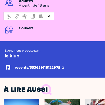
Adultes
À partir de 18 ans
Couvert
Évènement proposé par :
le klub
/events/553659116122975
À LIRE AUSSI