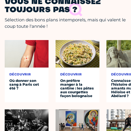
VOUS NE CONNAISSEZ
TOUJOURS PAS ?
Sélection des bons plans intemporels, mais qui valent le
coup toute l'année !
DÉCOUVRIR
DÉCOUVRIR
DÉCOUVRI
Où donner son
On préfère
Connaisse
sang à Paris cet
manger à la
l’histoire 
été ?
cantine : les pâtes
amants ma
aux courgettes
Héloïse et
façon bolognaise
Abélard ?