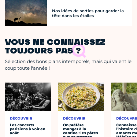
Nos idées de sorties pour garder la
tête dans les étoiles
VOUS NE CONNAISSEZ
TOUJOURS PAS ?
Sélection des bons plans intemporels, mais qui valent le
coup toute l'année !
DÉCOUVRIR
DÉCOUVRIR
DÉCOUVRI
Les concerts
On préfère
Connaisse
parisiens à voir en
manger à la
l’histoire 
août
cantine : les pâtes
amants ma
aux courgettes
Héloïse et