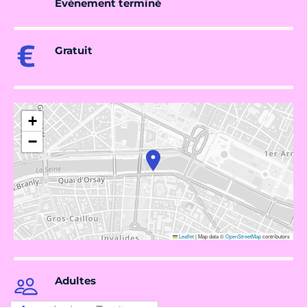
Évènement terminé
Gratuit
+
−
Leaflet
|
Map data ©
OpenStreetMap
contributors
Adultes