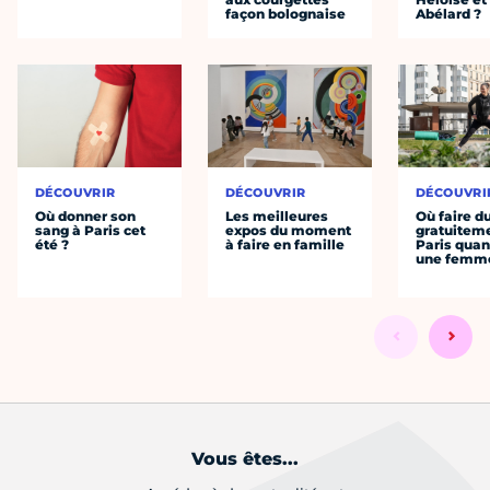
façon bolognaise
Abélard ?
DÉCOUVRIR
DÉCOUVRIR
DÉCOUVRI
Où donner son
Les meilleures
Où faire d
sang à Paris cet
expos du moment
gratuitem
été ?
à faire en famille
Paris quan
une femm
Vous êtes...