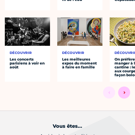
DÉCOUVRIR
DÉCOUVRIR
DÉCOUVRI
Les concerts
Les meilleures
On préfèr
parisiens à voir en
expos du moment
manger à 
août
à faire en famille
cantine : l
aux courge
façon bol
Vous êtes...