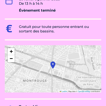
De 13 h à 14 h
Évènement terminé
Gratuit pour toute personne entrant ou
sortant des bassins.
+
−
Leaflet
|
Map data ©
OpenStreetMap
contributors