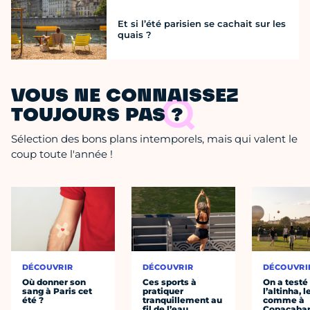
Et si l’été parisien se cachait sur les
quais ?
VOUS NE CONNAISSEZ
TOUJOURS PAS ?
Sélection des bons plans intemporels, mais qui valent le
coup toute l'année !
DÉCOUVRIR
DÉCOUVRIR
DÉCOUVRI
Où donner son
Ces sports à
On a testé
sang à Paris cet
pratiquer
l’altinha, l
été ?
tranquillement au
comme à
fil de l’eau
Copacaba