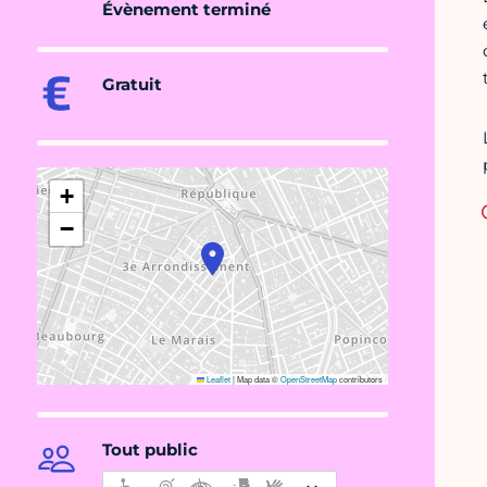
Évènement terminé
Gratuit
+
−
Leaflet
|
Map data ©
OpenStreetMap
contributors
Tout public