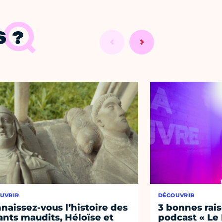
 ?
UVRIR
DÉCOUVRIR
naissez-vous l’histoire des
3 bonnes rais
nts maudits, Héloïse et
podcast « Le