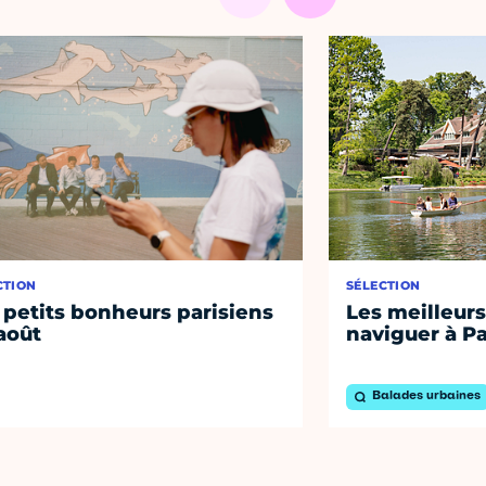
CTION
SÉLECTION
 petits bonheurs parisiens
Les meilleurs
août
naviguer à Pa
Balades urbaines