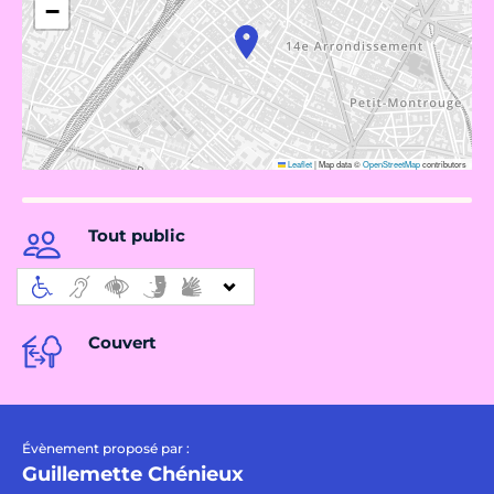
−
Leaflet
|
Map data ©
OpenStreetMap
contributors
Tout public
Couvert
Évènement proposé par :
Guillemette Chénieux