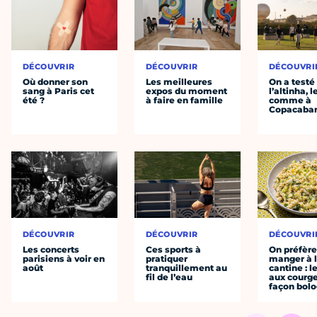
DÉCOUVRIR
DÉCOUVRIR
DÉCOUVRI
Où donner son
Les meilleures
On a testé
sang à Paris cet
expos du moment
l’altinha, l
été ?
à faire en famille
comme à
Copacaba
DÉCOUVRIR
DÉCOUVRIR
DÉCOUVRI
Les concerts
Ces sports à
On préfèr
parisiens à voir en
pratiquer
manger à 
août
tranquillement au
cantine : l
fil de l’eau
aux courge
façon bol