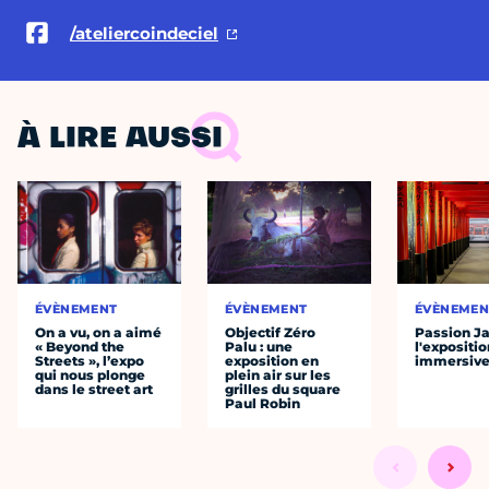
/ateliercoindeciel
À LIRE AUSSI
ÉVÈNEMENT
ÉVÈNEMENT
ÉVÈNEMEN
On a vu, on a aimé
Objectif Zéro
Passion J
« Beyond the
Palu : une
l'expositio
Streets », l’expo
exposition en
immersiv
qui nous plonge
plein air sur les
dans le street art
grilles du square
Paul Robin