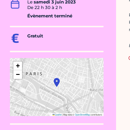
Le
samedi 3 juin 2023
De 22 h 30 à 2 h
Évènement terminé
Gratuit
+
−
Leaflet
|
Map data ©
OpenStreetMap
contributors