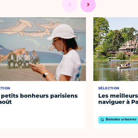
CTION
SÉLECTION
 petits bonheurs parisiens
Les meilleurs
août
naviguer à Pa
Balades urbaines