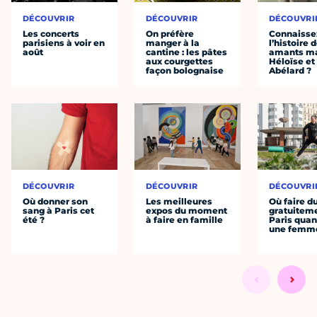
DÉCOUVRIR
DÉCOUVRIR
DÉCOUVRI
Les concerts
On préfère
Connaisse
parisiens à voir en
manger à la
l’histoire 
août
cantine : les pâtes
amants ma
aux courgettes
Héloïse et
façon bolognaise
Abélard ?
DÉCOUVRIR
DÉCOUVRIR
DÉCOUVRI
Où donner son
Les meilleures
Où faire d
sang à Paris cet
expos du moment
gratuitem
été ?
à faire en famille
Paris quan
une femm