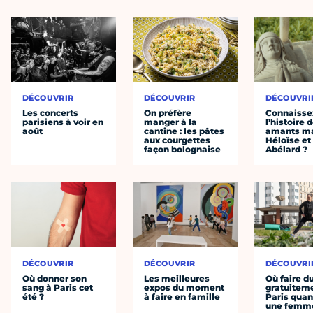
DÉCOUVRIR
DÉCOUVRIR
DÉCOUVRI
Les concerts
On préfère
Connaisse
parisiens à voir en
manger à la
l’histoire 
août
cantine : les pâtes
amants ma
aux courgettes
Héloïse et
façon bolognaise
Abélard ?
DÉCOUVRIR
DÉCOUVRIR
DÉCOUVRI
Où donner son
Les meilleures
Où faire d
sang à Paris cet
expos du moment
gratuitem
été ?
à faire en famille
Paris quan
une femm