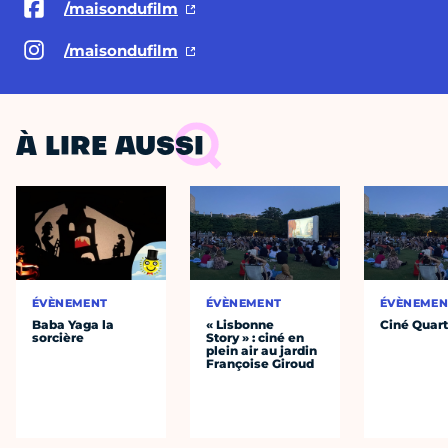
/maisondufilm
/maisondufilm
À LIRE AUSSI
ÉVÈNEMENT
ÉVÈNEMENT
ÉVÈNEMEN
Baba Yaga la
« Lisbonne
Ciné Quart
sorcière
Story » : ciné en
plein air au jardin
Françoise Giroud