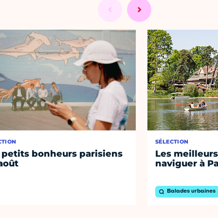
CTION
SÉLECTION
 petits bonheurs parisiens
Les meilleurs
août
naviguer à Pa
Balades urbaines