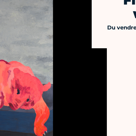
F
Du vendred