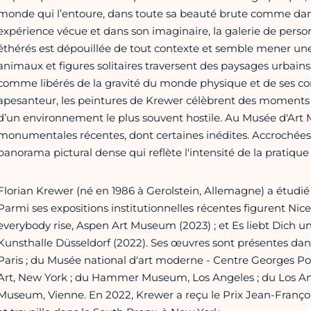
monde qui l’entoure, dans toute sa beauté brute comme dans 
expérience vécue et dans son imaginaire, la galerie de perso
éthérés est dépouillée de tout contexte et semble mener un
animaux et figures solitaires traversent des paysages urbains
comme libérés de la gravité du monde physique et de ses cont
apesanteur, les peintures de Krewer célèbrent des moments d’
d’un environnement le plus souvent hostile. Au Musée d'Art M
monumentales récentes, dont certaines inédites. Accrochées 
panorama pictural dense qui reflète l'intensité de la pratique d
Florian Krewer (né en 1986 à Gerolstein, Allemagne) a étudié
Parmi ses expositions institutionnelles récentes figurent 
everybody rise, Aspen Art Museum (2023) ; et Es liebt Dich un
Kunsthalle Düsseldorf (2022). Ses œuvres sont présentes dan
Paris ; du Musée national d'art moderne - Centre Georges P
Art, New York ; du Hammer Museum, Los Angeles ; du Los Ang
Museum, Vienne. En 2022, Krewer a reçu le Prix Jean-François 