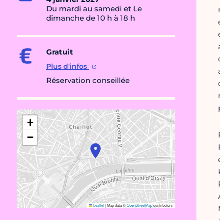
Du mardi au samedi et Le
dimanche de 10 h à 18 h
Gratuit
Plus d'infos
Réservation conseillée
+
−
Leaflet
|
Map data ©
OpenStreetMap
contributors