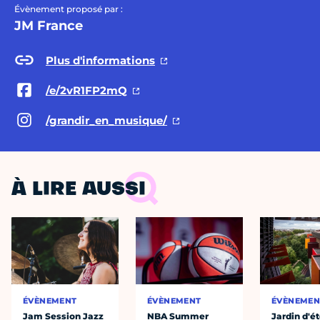
Évènement proposé par :
JM France
Plus d'informations
/e/2vR1FP2mQ
/grandir_en_musique/
À LIRE AUSSI
ÉVÈNEMENT
ÉVÈNEMENT
ÉVÈNEMEN
Jam Session Jazz
NBA Summer
Jardin d'ét