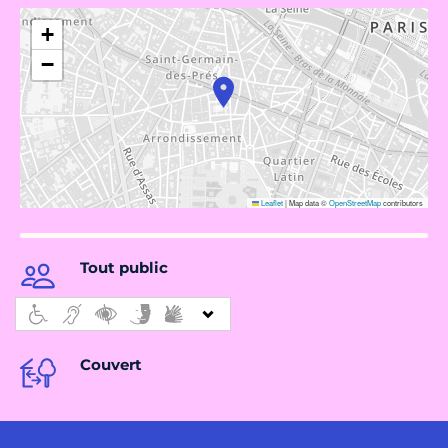
+
−
Leaflet
|
Map data ©
OpenStreetMap
contributors
Tout public
Couvert