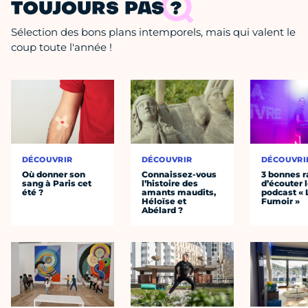
TOUJOURS PAS ?
Sélection des bons plans intemporels, mais qui valent le
coup toute l'année !
DÉCOUVRIR
DÉCOUVRIR
DÉCOUVRI
Où donner son
Connaissez-vous
3 bonnes r
sang à Paris cet
l’histoire des
d’écouter 
été ?
amants maudits,
podcast « 
Héloïse et
Fumoir »
Abélard ?