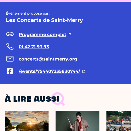
Évènement proposé par :
Les Concerts de Saint-Merry
Programme complet
01 42 71 93 93
concerts@saintmerry.org
/events/754407235830744/
À LIRE AUSSI