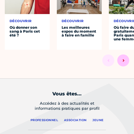
DÉCOUVRIR
DÉCOUVRIR
DÉCOUVRI
Où donner son
Les meilleures
Où faire d
sang à Paris cet
expos du moment
gratuitem
été ?
à faire en famille
Paris quan
une femm
Vous êtes...
Accédez à des actualités et
informations pratiques par profil
PROFESSIONNEL
ASSOCIATION
JEUNE