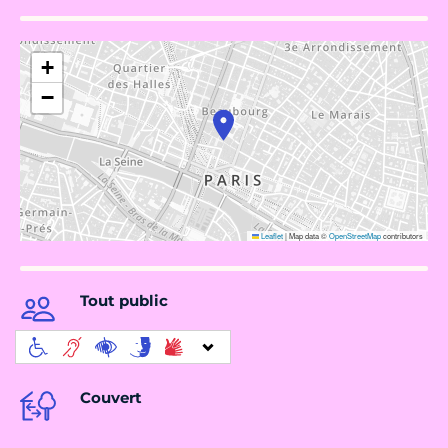
+
−
Leaflet
|
Map data ©
OpenStreetMap
contributors
Tout public
Couvert