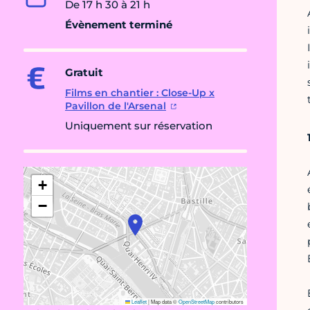
De 17 h 30 à 21 h
Évènement terminé
Gratuit
Films en chantier : Close-Up x
Pavillon de l'Arsenal
Uniquement sur réservation
+
−
Leaflet
|
Map data ©
OpenStreetMap
contributors