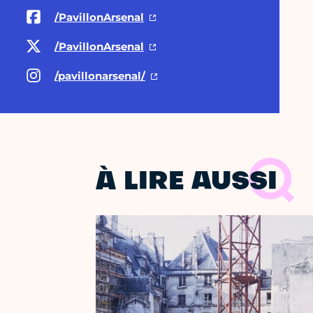
/PavillonArsenal
/PavillonArsenal
/pavillonarsenal/
À LIRE AUSSI