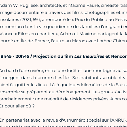
Adam W. Pugliese, architecte, et Maxime Faure, cinéaste, tis
image documentaire à travers des films, photographies et insta
Insulaires (2021, 59'), a remporté le « Prix du Public » au Fest
immersion dans la vie quotidienne des familles d’un grand e
séance « Films en chantier », Adam et Maxime partagent la fa
tourné en Île-de-France, l'autre au Maroc avec Lorène Chiron,
18h45 - 20h45 / Projection du film
Les Insulaires
et Rencon
Au bord d’une rivière, entre une forêt et une montagne au s
émergent dans la brume : Les Îles. Ses habitants semblent y v
bientôt quitter les lieux. Là, à quelques kilomètres de la Suiss
ensemble se préparent au déménagement. Les grues s’activ
prochainement : une majorité de résidences privées. Alors c
Et pour aller où ?
En partenariat avec la revue d'A (numéro spécial sur l'ANRU), l