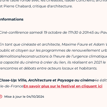
d'une table ronde avec les cinéastes, Isabel Concheiro, archit
et Pierre Chabard, critique d'architecture.
Informations
Ciné-conférence samedi 19 octobre de 17h30 à 20h45 au Pavil
En tant que cinéaste et architecte, Maxime Faure et Adam W
public et citoyen sur les programmes de renouvellement urb
démolitions/reconstructions à l’heure de l’urgence climatiqu
la capacité du cinéma à créer du lien, ils réalisent en 2021 le 
rencontres et débats entre acteurs locaux et habitants.
Close-Up: Ville, Architecture et Paysage au cinéma
4e édit
Ile-de-France
En savoir plus sur le festival en cliquant ici
Mise à jour le 04/10/2024