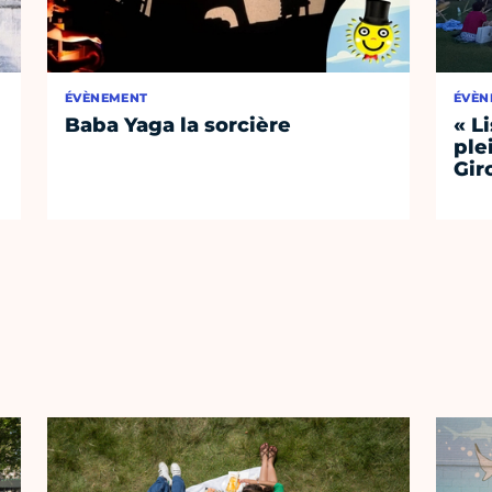
ÉVÈNEMENT
ÉVÈN
Baba Yaga la sorcière
« L
ple
Gir