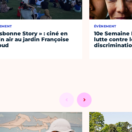
EMENT
ÉVÈNEMENT
isbonne Story » : ciné en
10e Semaine 
in air au jardin Françoise
lutte contre 
oud
discriminati