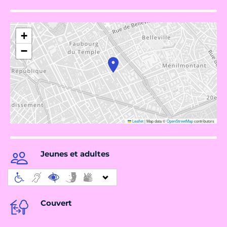
+
−
Leaflet
|
Map data ©
OpenStreetMap
contributors
Jeunes et adultes
Couvert