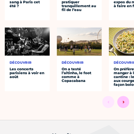
sang à Paris cet
pratiquer
expos du
été ?
tranquillement au
à faire en 
fil de l’eau
DÉCOUVRIR
DÉCOUVRIR
DÉCOUVRI
Les concerts
On a testé
On préfèr
parisiens à voir en
l’altinha, le foot
manger à 
août
comme à
cantine : l
Copacabana
aux courge
façon bol