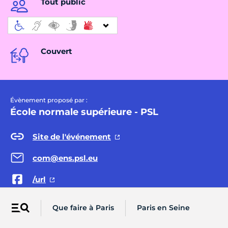
Tout public
Couvert
Évènement proposé par :
École normale supérieure - PSL
Site de l'événement
com@ens.psl.eu
/url
/url
Que faire à Paris
Paris en Seine
Menu
/url