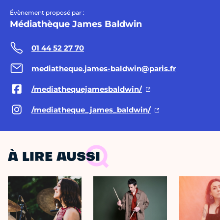
Évènement proposé par :
Médiathèque James Baldwin
01 44 52 27 70
mediatheque.james-baldwin@paris.fr
/mediathequejamesbaldwin/
/mediatheque_james_baldwin/
À LIRE AUSSI