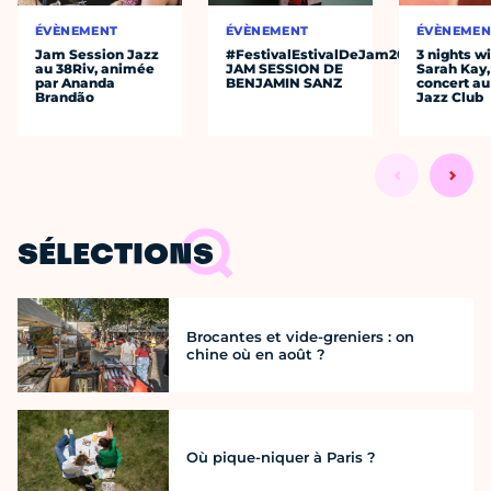
ÉVÈNEMENT
ÉVÈNEMENT
ÉVÈNEMEN
Jam Session Jazz
#FestivalEstivalDeJam2026
3 nights w
au 38Riv, animée
JAM SESSION DE
Sarah Kay,
par Ananda
BENJAMIN SANZ
concert au
Brandão
Jazz Club
SÉLECTIONS
Brocantes et vide-greniers : on
chine où en août ?
Où pique-niquer à Paris ?