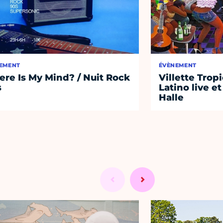
EMENT
ÉVÈNEMENT
re Is My Mind? / Nuit Rock
Villette Tropi
s
Latino live et
Halle