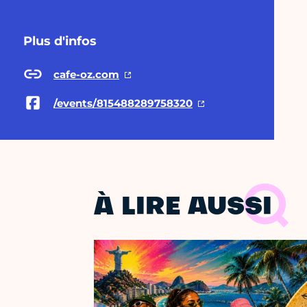
Plus d'infos
cafe-oz.com
/events/815488289758320
À LIRE AUSSI