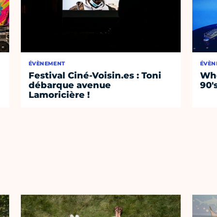
ÉVÈNEMENT
ÉVÈN
Festival Ciné-Voisin.es : Toni
Whe
débarque avenue
90'
Lamoricière !