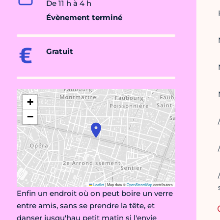
De 11 h à 4 h
Évènement terminé
Gratuit
+
−
Leaflet
|
Map data ©
OpenStreetMap
contributors
Enfin un endroit où on peut boire un verre
entre amis, sans se prendre la tête, et
danser jusqu'hau petit matin si l'envie