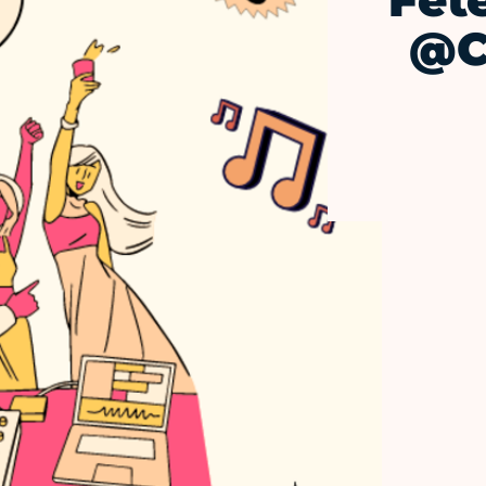
Fêt
@C