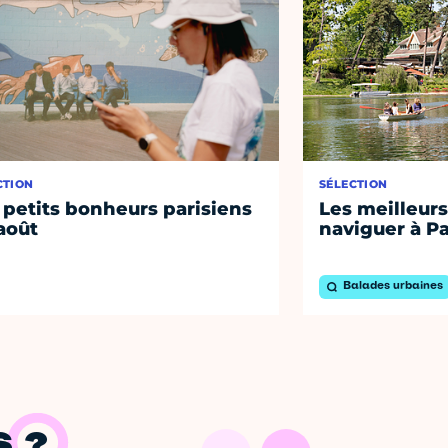
CTION
SÉLECTION
 petits bonheurs parisiens
Les meilleurs
août
naviguer à Pa
Balades urbaines