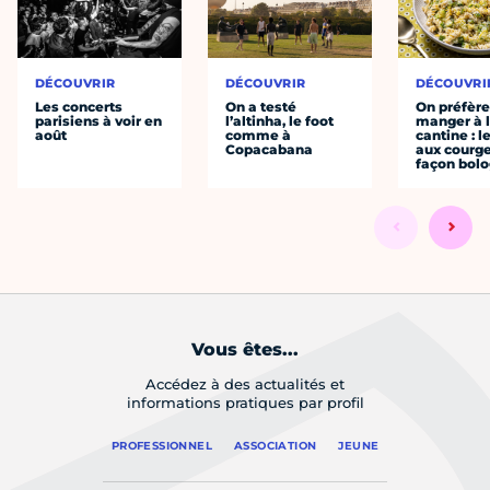
DÉCOUVRIR
DÉCOUVRIR
DÉCOUVRI
Les concerts
On a testé
On préfèr
parisiens à voir en
l’altinha, le foot
manger à 
août
comme à
cantine : l
Copacabana
aux courge
façon bol
Vous êtes...
Accédez à des actualités et
informations pratiques par profil
PROFESSIONNEL
ASSOCIATION
JEUNE