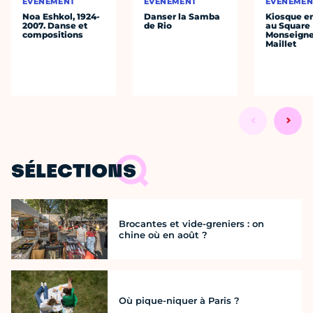
ÉVÈNEMENT
ÉVÈNEMENT
ÉVÈNEMEN
Noa Eshkol, 1924-
Danser la Samba
Kiosque en
2007. Danse et
de Rio
au Square
compositions
Monseigne
Maillet
SÉLECTIONS
Brocantes et vide-greniers : on
chine où en août ?
Où pique-niquer à Paris ?