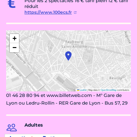
Pour les 2 spectacles 16 € tarif plein 12 € tarif
réduit
https://www.100ecs.fr
+
−
Leaflet
|
Map data ©
OpenStreetMap
contributors
01 46 28 80 94 et www.billetweb.com - M° Gare de
Lyon ou Ledru-Rollin - RER Gare de Lyon - Bus 57, 29
Adultes