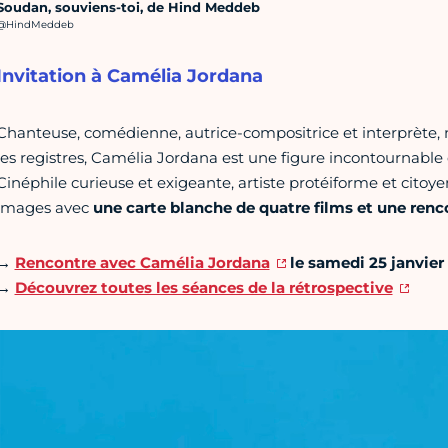
Soudan, souviens-toi, de Hind Meddeb
rédit photo :
@HindMeddeb
Invitation à Camélia Jordana
Chanteuse, comédienne, autrice-compositrice et interprète, 
les registres, Camélia Jordana est une figure incontournable d
Cinéphile curieuse et exigeante, artiste protéiforme et citoy
images avec
une carte blanche de quatre films et une renc
→
Rencontre avec Camélia Jordana
le samedi 25 janvier
→
Découvrez toutes les séances de la rétrospective