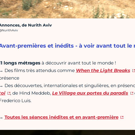
Annonces, de Nurith Aviv
rédit photo :
@NurithAviv
Avant-premières et inédits - à voir avant tout le
11 longs métrages
à découvrir avant tout le monde !
→ Des films très attendus comme
When the Light Breaks
présence
→ Des découvertes, internationales et singulières, en présenc
toi
, de Hind Meddeb,
Le Village aux portes du paradis
Frederico Luis.
→
Toutes les séances inédites et en avant-première