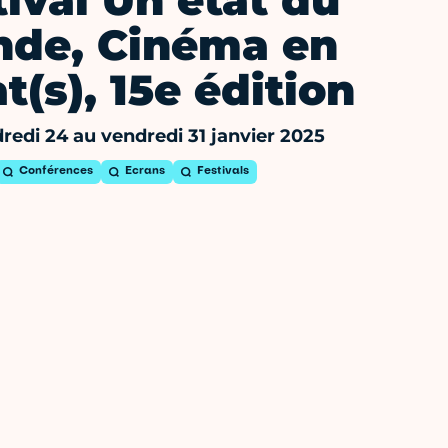
tival Un état du
de, Cinéma en
t(s), 15e édition
redi 24 au vendredi 31 janvier 2025
Conférences
Ecrans
Festivals