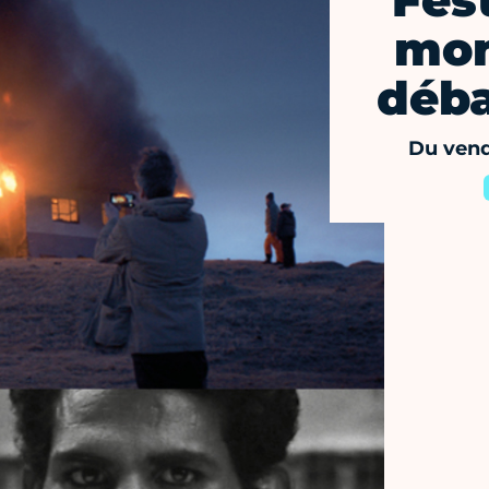
Fes
mon
déba
Du vend