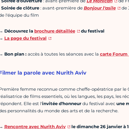
•
Soirée d'ouverture
: avant-première de
Le
Mohican
de Fr
•
Soirée de clôture
: avant-première de
Bonjour l'asile
de 
de l'équipe du film
→ Découvrez la
brochure détaillée
du festival
→
La page du festival
→ Bon plan :
accès à toutes les séances avec la
carte Forum 
Filmer la parole avec Nurith Aviv
Première femme reconnue comme cheffe-opératrice par le CNC
réalisatrice de films essentiels, où les langues, les pays, les r
répondent. Elle est l'
invitée d'honneur
du festival avec
une m
des personnalités du monde des arts et de la recherche.
→
Rencontre avec Nurith Aviv
le dimanche 26 janvier à 