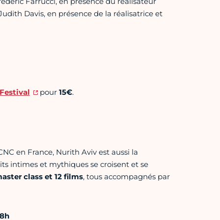
édéric Farrucci, en présence du réalisateur
Judith Davis, en présence de la réalisatrice et
Festival
pour
15€
.
 en France, Nurith Aviv est aussi la
écits intimes et mythiques se croisent et se
aster class et 12 films
, tous accompagnés par
18h