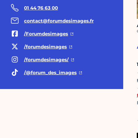
01 44 76 63 00
contact@forumdesimages.fr
C
/Forumdesimages
/forumdesimages
/forumdesimages/
/@forum
_des_images