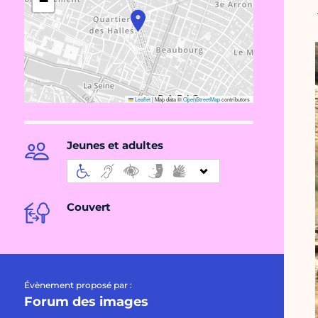
−
Leaflet
|
Map data ©
OpenStreetMap
contributors
Jeunes et adultes
Couvert
Évènement proposé par :
Forum des images