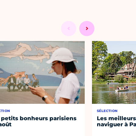
CTION
SÉLECTION
 petits bonheurs parisiens
Les meilleurs
août
naviguer à Pa