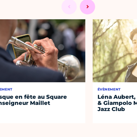
EMENT
ÉVÈNEMENT
sque en fête au Square
Léna Aubert, 
seigneur Maillet
& Giampolo M
Jazz Club