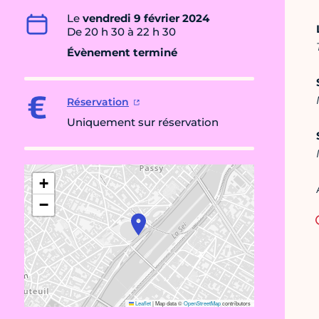
Le
vendredi 9 février 2024
De 20 h 30 à 22 h 30
Évènement terminé
Réservation
Uniquement sur réservation
+
−
Leaflet
|
Map data ©
OpenStreetMap
contributors