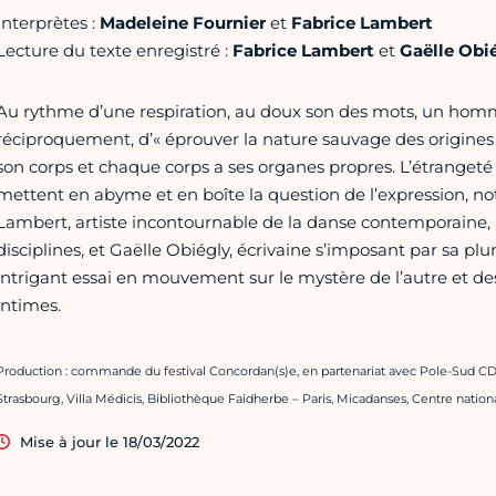
Interprètes :
Madeleine Fournier
et
Fabrice Lambert
Lecture du texte enregistré :
Fabrice Lambert
et
Gaëlle Obi
Au rythme d’une respiration, au doux son des mots, un hom
réciproquement, d’« éprouver la nature sauvage des origine
son corps et chaque corps a ses organes propres. L’étrangeté 
mettent en abyme et en boîte la question de l’expression, no
Lambert, artiste incontournable de la danse contemporaine,
disciplines, et Gaëlle Obiégly, écrivaine s’imposant par sa pl
intrigant essai en mouvement sur le mystère de l’autre et de
intimes.
Production : commande du festival Concordan(s)e, en partenariat avec Pole-Sud C
Strasbourg, Villa Médicis, Bibliothèque Faidherbe – Paris, Micadanses, Centre nation
Mise à jour le 18/03/2022