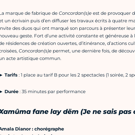
La marque de fabrique de
Concordan(s)e
est de provoquer d
et un écrivain puis d’en diffuser les travaux écrits à quatre ma
invite des duos qui ont marqué son parcours à présenter leur c
nouveau geste. Fort d’une activité constante et généreuse à l
de résidences de création ouvertes, d’itinérance, d’actions cult
croisées,
Concordan(s)e
permet, une dernière fois, de décou
un acte artistique commun.
►
Tarifs
: 1 place au tarif B pour les 2 spectacles (1 soirée, 2 s
►
Durée
: 35 minutes par performance
Xamûma fane lay dëm (Je ne sais pas o
Amala Dianor : chorégraphe