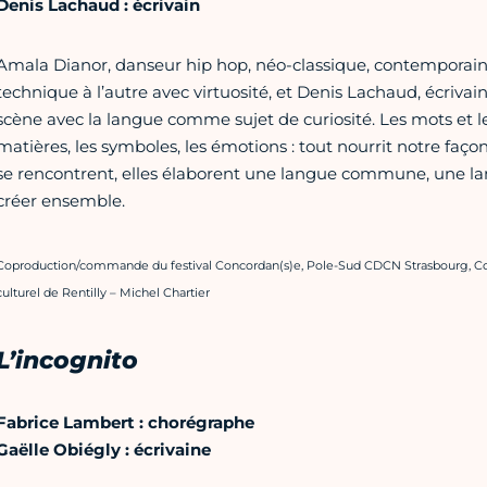
Denis Lachaud : écrivain
Amala Dianor, danseur hip hop, néo-classique, contemporain
technique à l’autre avec virtuosité, et Denis Lachaud, écriva
scène avec la langue comme sujet de curiosité. Les mots et les 
matières, les symboles, les émotions : tout nourrit notre fa
se rencontrent, elles élaborent une langue commune, une l
créer ensemble.
Coproduction/commande du festival Concordan(s)e, Pole-Sud CDCN Strasbourg, 
culturel de Rentilly – Michel Chartier
L’incognito
Fabrice Lambert : chorégraphe
Gaëlle Obiégly : écrivaine