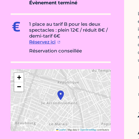
Évènement terminé
1 place au tarif B pour les deux
spectacles : plein 12€ / réduit 8€ /
demi-tarif 6€
Réservez ici
Réservation conseillée
+
−
Leaflet
|
Map data ©
OpenStreetMap
contributors