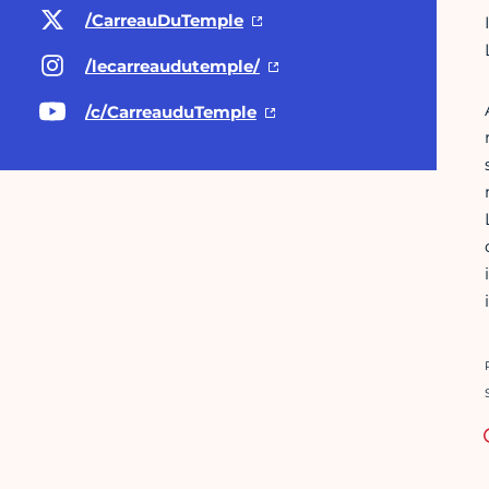
/CarreauDuTemple
/lecarreaudutemple/
/c/CarreauduTemple