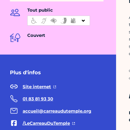
Tout public
Couvert
Plus d'infos
Site internet
01 83 81 93 30
accueil@carreaudutemple.org
/LeCarreauDuTemple