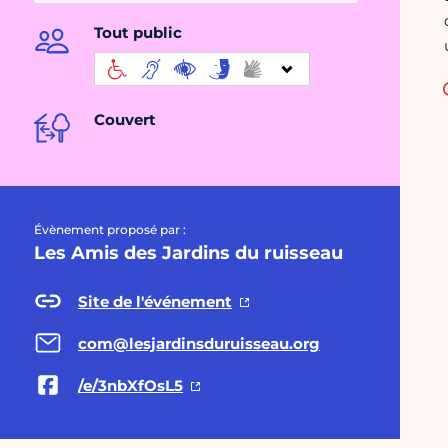
Tout public
Couvert
Évènement proposé par :
Les Amis des Jardins du ruisseau
Site de l'événement
com@lesjardinsduruisseau.org
/e/3nbXfOsL5