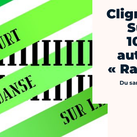
Cli
S
1
au
« Ra
Du sa