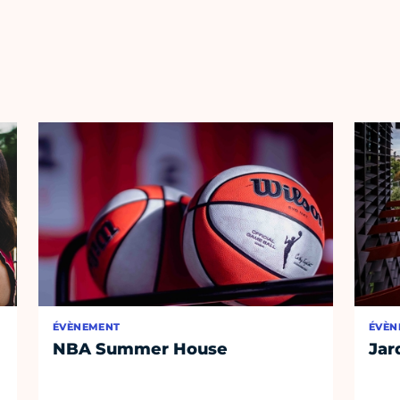
ÉVÈNEMENT
ÉVÈN
NBA Summer House
Jar