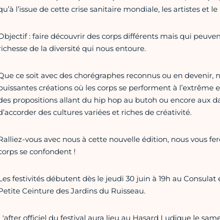
qu’à l’issue de cette crise sanitaire mondiale, les artistes et le
Objectif : faire découvrir des corps différents mais qui peuv
richesse de la diversité qui nous entoure.
Que ce soit avec des chorégraphes reconnus ou en devenir, n
puissantes créations où les corps se performent à l’extrême e
des propositions allant du hip hop au butoh ou encore aux dans
d’accorder des cultures variées et riches de créativité.
Ralliez-vous avec nous à cette nouvelle édition, nous vous f
corps se confondent !
Les festivités débutent dès le jeudi 30 juin à 19h au Consulat 
Petite Ceinture des Jardins du Ruisseau.
L'after officiel du festival aura lieu au Hasard Ludique le samedi