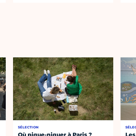
SÉLECTION
SÉLE
Où pique-niquer à Paris ?
Les