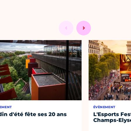
EMENT
ÉVÈNEMENT
din d'été fête ses 20 ans
L'Esports Fest
Champs-Elys