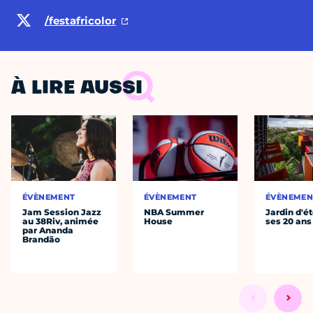
/festafricolor
À LIRE AUSSI
ÉVÈNEMENT
ÉVÈNEMENT
ÉVÈNEMEN
Jam Session Jazz
NBA Summer
Jardin d'ét
au 38Riv, animée
House
ses 20 ans
par Ananda
Brandão