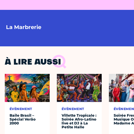
La Marbrerie
À LIRE AUSSI
ÉVÈNEMENT
ÉVÈNEMENT
ÉVÈNEMEN
Baile Brasil –
Villette Tropicale :
Soirée Fre
Spécial Verão
Soirée Afro-Latino
Musique O
2000
live et DJ à La
Madame A
Petite Halle