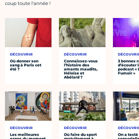
coup toute l'année !
DÉCOUVRIR
DÉCOUVRIR
DÉCOUVRI
Où donner son
Connaissez-vous
3 bonnes r
sang à Paris cet
l’histoire des
d’écouter 
été ?
amants maudits,
podcast « 
Héloïse et
Fumoir »
Abélard ?
DÉCOUVRIR
DÉCOUVRIR
DÉCOUVRI
Les meilleures
Où faire du sport
On a testé 
expos du moment
gratuitement à
sensoriell